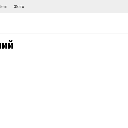
stem
Фото
ний