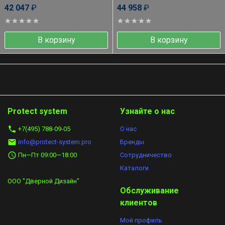
42 047
₽
44 958
₽
В корзину
В корзину
Protect system
Узнайте о нас
+7(495) 788-09-05
О нас
info@protect-system.pro
Бренды
Пн—Пт 09:00—18:00
Сотрудничество​
Каталоги
ООО "Дверной Дизайн"
Обслуживание
клиентов
Мой профиль