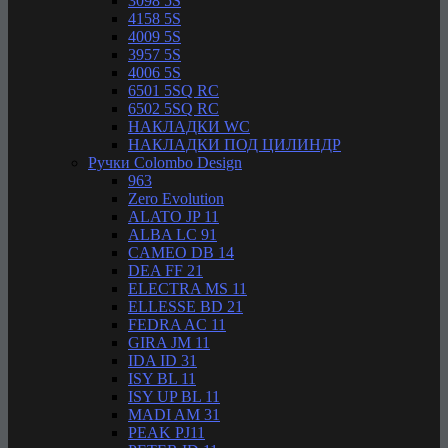
3098 5S
4158 5S
4009 5S
3957 5S
4006 5S
6501 5SQ RC
6502 5SQ RC
НАКЛАДКИ WC
НАКЛАДКИ ПОД ЦИЛИНДР
Ручки Colombo Design
963
Zero Evolution
ALATO JP 11
ALBA LC 91
CAMEO DB 14
DEA FF 21
ELECTRA MS 11
ELLESSE BD 21
FEDRA AC 11
GIRA JM 11
IDA ID 31
ISY BL 11
ISY UP BL 11
MADI AM 31
PEAK PJ11