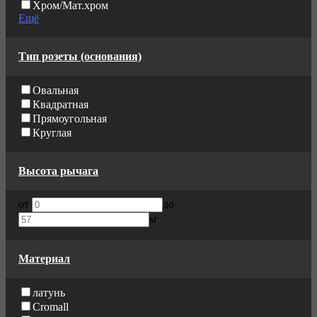
Хром/Мат.хром
Ещё
Тип розеты (основания)
Овальная
Квадратная
Прямоугольная
Круглая
Высота рычага
от
до
м
Материал
латунь
Cromall