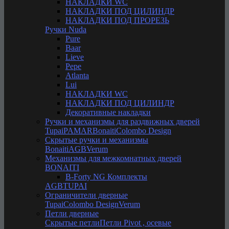
НАКЛАДКИ WC
НАКЛАДКИ ПОД ЦИЛИНДР
НАКЛАДКИ ПОД ПРОРЕЗЬ
Ручки Nuda
Pure
Baar
Lieve
Pepe
Atlanta
Lui
НАКЛАДКИ WC
НАКЛАДКИ ПОД ЦИЛИНДР
Декоративные накладки
Ручки и механизмы для раздвижных дверей
Tupai
PAMAR
Bonaiti
Colombo Design
Скрытые ручки и механизмы
Bonaiti
AGB
Verum
Механизмы для межкомнатных дверей
BONAITI
B-Forty NG Комплекты
AGB
TUPAI
Ограничители дверные
Tupai
Colombo Design
Verum
Петли дверные
Скрытые петли
Петли Pivot , осевые