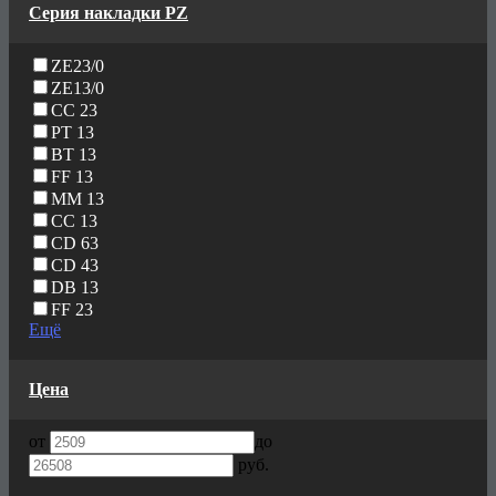
Серия накладки PZ
ZE23/0
ZE13/0
CC 23
PT 13
BT 13
FF 13
MM 13
CC 13
CD 63
CD 43
DB 13
FF 23
Ещё
Цена
от
до
руб.