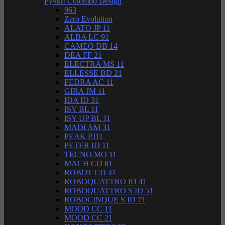
Ручки Colombo Design
963
Zero Evolution
ALATO JP 11
ALBA LC 91
CAMEO DB 14
DEA FF 21
ELECTRA MS 11
ELLESSE BD 21
FEDRA AC 11
GIRA JM 11
IDA ID 31
ISY BL 11
ISY UP BL 11
MADI AM 31
PEAK PJ11
PETER ID 11
TECNO MO 11
MACH CD 81
ROBOT CD 41
ROBOQUATTRO ID 41
ROBOQUATTRO S ID 51
ROBOCINQUE S ID 71
MOOD CC 11
MOOD CC 21