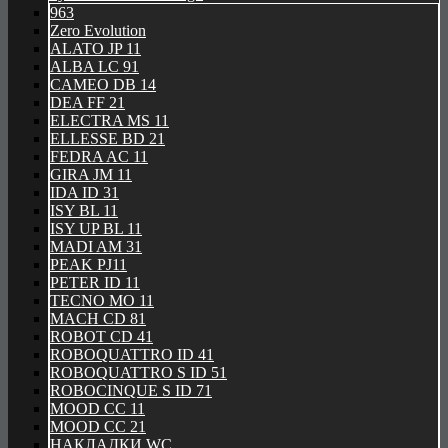
963
Zero Evolution
ALATO JP 11
ALBA LC 91
CAMEO DB 14
DEA FF 21
ELECTRA MS 11
ELLESSE BD 21
FEDRA AC 11
GIRA JM 11
IDA ID 31
ISY BL 11
ISY UP BL 11
MADI AM 31
PEAK PJ11
PETER ID 11
TECNO MO 11
MACH CD 81
ROBOT CD 41
ROBOQUATTRO ID 41
ROBOQUATTRO S ID 51
ROBOCINQUE S ID 71
MOOD CC 11
MOOD CC 21
НАКЛАДКИ WC